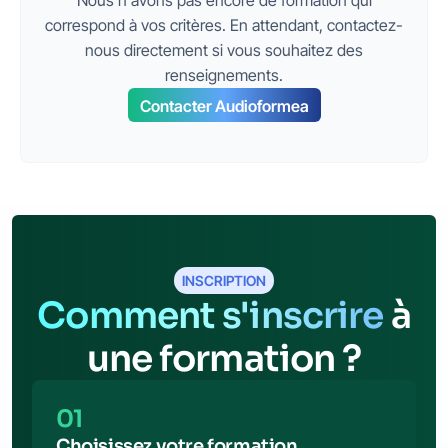
Nous n'avons pas encore de formation qui
(Présentiel)
correspond à vos critères. En attendant, contactez-
“Maîtrisez la complexité sonore”
nous directement si vous souhaitez des
renseignements.
Contacter Audioformea
Présentiel
INSCRIPTION
Présentiel
Comment s'inscrire
à
Voir le programme
une formation ?
01
Choisissez votre formation