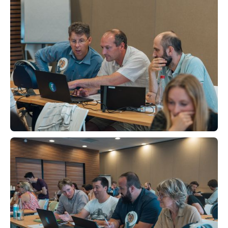
prochaine session
13.11.2026
100% distanciel
DPC
MIV Niveau 2 (Présentiel)
Distanciel (2h30 video-learning + 4h00
La masterclass "Décodez vos courbes"
visioconférence + 1h video-learning + 30min
coaching)
Voir le programme
prochaine session
18.11.2026
Présentiel
DPC
HIT (Présentiel)
Présentiel (2h30 en video-learning + 3h
Maîtrisez votre chaîne de mesure
en visioconférence + 3h30 en présentiel +
1h en video-learning + 30min coaching)
Voir le programme