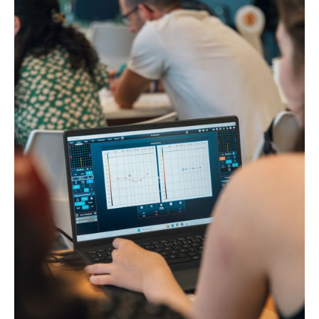
TRT : La masterclass (Présentiel)
"Maitrîsez la méthode"
100% distanciel
DPC
100% Distanciel (2h30 en video-learning + 4h en
visioconférence +1h en video-learning + 30min
coaching)
Voir le programme
Présentiel
DPC
Présentiel (3h en video-learning + 3h30 en
visioconférence + 4h30 en présentiel)
Voir le programme