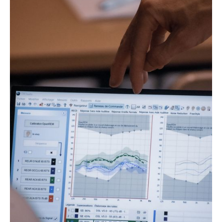
À planifier
Présentiel (4h30h en video-learning + 7h en
MIV Niveau 1 (Présentiel)
présentiel + 1h video-learning + 30min coaching)
Développez votre pratique de la MIV.
Voir le programme
Présentiel
Présentiel
Voir le programme