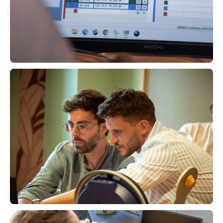
prochaine session
À planifier
Bilan acouphénique (Présentiel)
"Sécurisez votre diagnostic"
Présentiel
prochaine session