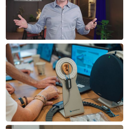
distanciel)
“Dominez la Dynamique Auditive”
prochaine session
14.10.2026
MIV Niveau 2 (100% Distanciel)
La masterclass "Décodez vos courbes"
100% distanciel
DPC
100% Distanciel (2h30 en video-learning + 4h en
visioconférence +1h en video-learning + 30min
coaching)
Voir le programme